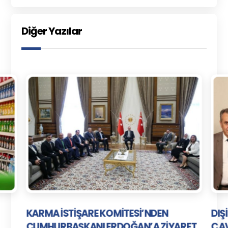
Diğer Yazılar
KARMA İSTİŞARE KOMİTESİ’NDEN
DIŞ
CUMHURBAŞKANI ERDOĞAN’A ZİYARET
ÇAV