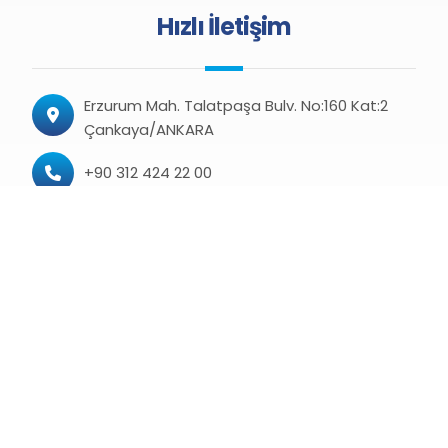
Hızlı İletişim
Erzurum Mah. Talatpaşa Bulv. No:160 Kat:2
Çankaya/ANKARA
+90 312 424 22 00
+90 312 424 22 08 (Faks)
haber@kamusen.org.tr
turkiyekamu@hs06.kep.tr