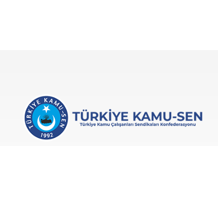
Türkiye Kamu-Sen, 1992’de kurulan ve kamu
çalışanlarının ekonomik, sosyal ve özlük
haklarını korumayı amaçlayan bir
konfederasyondur.