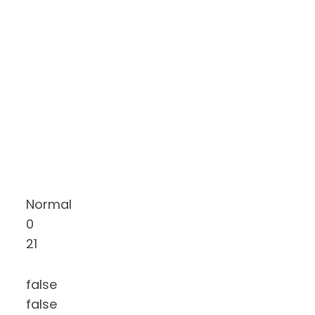
Normal
0
21
false
false