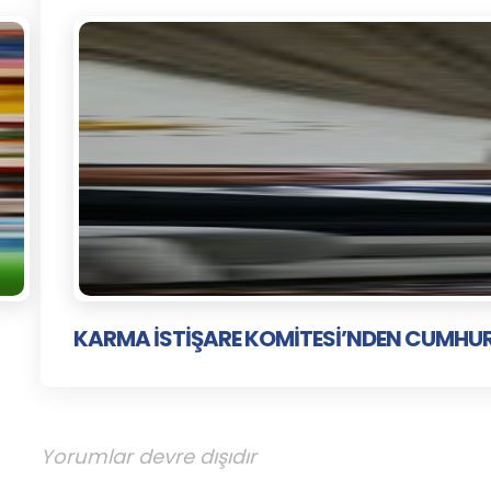
KARMA İSTİŞARE KOMİTESİ’NDEN CUMHU
Yorumlar devre dışıdır