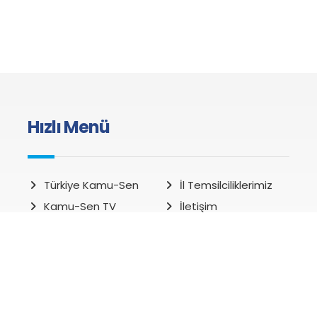
Hızlı Menü
Türkiye Kamu-Sen
İl Temsilciliklerimiz
Kamu-Sen TV
İletişim
Kamu-Sen Haber
Kazanımlarımız
Sendikalardan
Yayınlarımız
Yönetim Kurulu
Misafirhanelerimiz
Kampanyalar
Haberler
Ar-Ge Haberleri
Genel Haberler