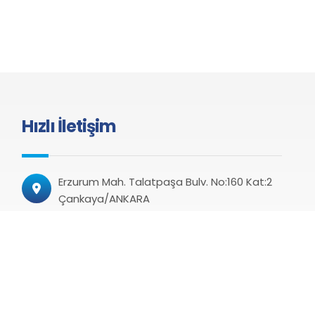
Hızlı İletişim
Erzurum Mah. Talatpaşa Bulv. No:160 Kat:2
Çankaya/ANKARA
+90 312 424 22 00
+90 312 424 22 08 (Faks)
haber@kamusen.org.tr