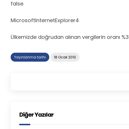
false
MicrosoftInternetExplorer4
Ülkemizde doğrudan alınan vergilerin oranı %30’
Yayınlanma tarihi
18 Ocak 2010
Diğer Yazılar