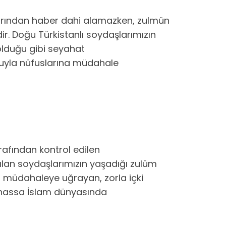
arından haber dahi alamazken, zulmün
r. Doğu Türkistanlı soydaşlarımızın
 olduğu gibi seyahat
luyla nüfuslarına müdahale
tarafından kontrol edilen
lan soydaşlarımızın yaşadığı zulüm
r müdahaleye uğrayan, zorla içki
 bilhassa İslam dünyasında