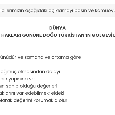
ilcilerimizin aşağıdaki açıklamayı basın ve kamuoyu
DÜNYA
 HAKLARI GÜNÜNE DOĞU TÜRKİSTAN’IN GÖLGESİ
bütünüdür ve zamana ve ortama göre
k doğmuş olmasından dolayı
anın yapısına ve
sanın sahip olduğu değerleri
aklarını var edebilmek; eldeki
 olarak değerini korumakla olur.