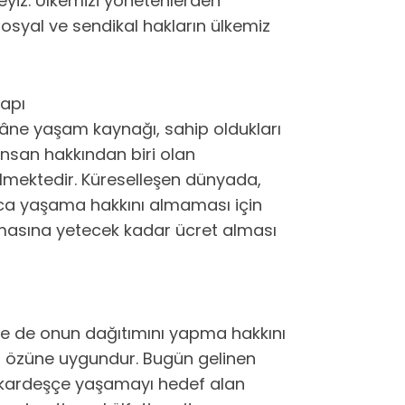
yiz. Ülkemizi yönetenlerden
osyal ve sendikal hakların ülkemiz
apı
âne yaşam kaynağı, sahip oldukları
l insan hakkından biri olan
lmektedir. Küreselleşen dünyada,
nca yaşama hakkını almaması için
amasına yetecek kadar ücret alması
ne de onun dağıtımını yapma hakkını
n özüne uygundur. Bugün gelinen
de kardeşçe yaşamayı hedef alan