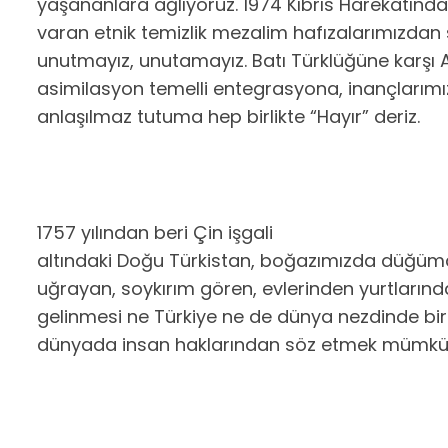
yaşananlara ağlıyoruz. 1974 Kıbrıs Harekâtınd
varan etnik temizlik mezalim hafızalarımızdan 
unutmayız, unutamayız. Batı Türklüğüne karşı A
asimilasyon temelli entegrasyona, inançlarımız
anlaşılmaz tutuma hep birlikte “Hayır” deriz.
1757 yılından beri Çin işgali
altındaki Doğu Türkistan, boğazımızda düğümd
uğrayan, soykırım gören, evlerinden yurtların
gelinmesi ne Türkiye ne de dünya nezdinde bi
dünyada insan haklarından söz etmek mümkün 