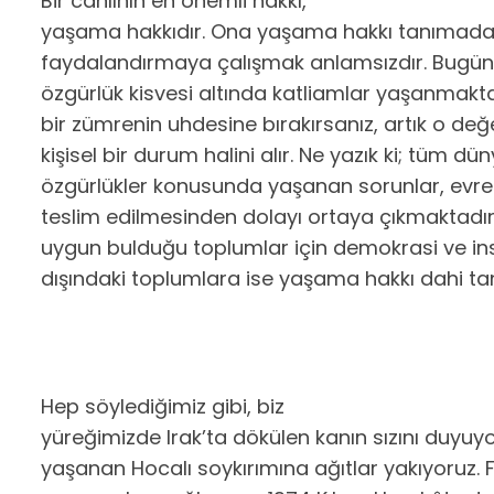
Bir canlının en önemli hakkı,
yaşama hakkıdır. Ona yaşama hakkı tanımada
faydalandırmaya çalışmak anlamsızdır. Bugün
özgürlük kisvesi altında katliamlar yaşanmaktad
bir zümrenin uhdesine bırakırsanız, artık o de
kişisel bir durum halini alır. Ne yazık ki; tüm 
özgürlükler konusunda yaşanan sorunlar, evren
teslim edilmesinden dolayı ortaya çıkmaktadır.
uygun bulduğu toplumlar için demokrasi ve i
dışındaki toplumlara ise yaşama hakkı dahi t
Hep söylediğimiz gibi, biz
yüreğimizde Irak’ta dökülen kanın sızını duyuy
yaşanan Hocalı soykırımına ağıtlar yakıyoruz. F