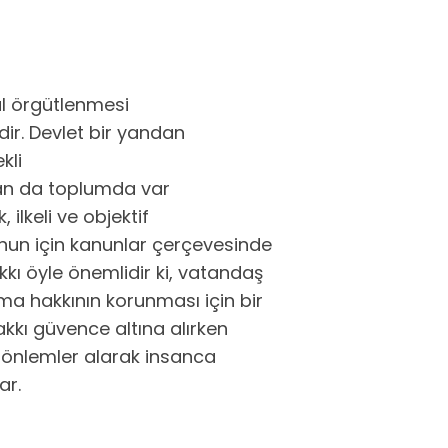
al örgütlenmesi
dir. Devlet bir yandan
kli
dan da toplumda var
 ilkeli ve objektif
unun için kanunlar çerçevesinde
kı öyle önemlidir ki, vatandaş
ama hakkının korunması için bir
kı güvence altına alırken
 önlemler alarak insanca
ar.