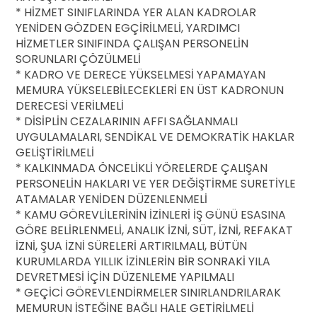
* HİZMET SINIFLARINDA YER ALAN KADROLAR
YENİDEN GÖZDEN EGÇİRİLMELİ, YARDIMCI
HİZMETLER SINIFINDA ÇALIŞAN PERSONELİN
SORUNLARI ÇÖZÜLMELİ
* KADRO VE DERECE YÜKSELMESİ YAPAMAYAN
MEMURA YÜKSELEBİLECEKLERİ EN ÜST KADRONUN
DERECESİ VERİLMELİ
* DİSİPLİN CEZALARININ AFFI SAĞLANMALI
UYGULAMALARI, SENDİKAL VE DEMOKRATİK HAKLAR
GELİŞTİRİLMELİ
* KALKINMADA ÖNCELİKLİ YÖRELERDE ÇALIŞAN
PERSONELİN HAKLARI VE YER DEĞİŞTİRME SURETİYLE
ATAMALAR YENİDEN DÜZENLENMELİ
* KAMU GÖREVLİLERİNİN İZİNLERİ İŞ GÜNÜ ESASINA
GÖRE BELİRLENMELİ, ANALIK İZNİ, SÜT, İZNİ, REFAKAT
İZNİ, ŞUA İZNİ SÜRELERİ ARTIRILMALI, BÜTÜN
KURUMLARDA YILLIK İZİNLERİN BİR SONRAKİ YILA
DEVRETMESİ İÇİN DÜZENLEME YAPILMALI
* GEÇİCİ GÖREVLENDİRMELER SINIRLANDRILARAK
MEMURUN İSTEĞİNE BAĞLI HALE GETİRİLMELİ