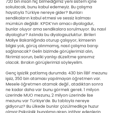
720 bin insan hiç bilmediğimiz yeni sistem içine
sokulacak, bunu kabul edemeyiz. Bu çalışma
hayatıyla Türkiye nereye gider? Bunları
sendikaların kabul etmesi ve sessiz kalması
mümkün değildir. KPDK’nın amacı diyalogdur,
bunlar oluyor ama sendikalara sorulmuyor. Bu nasıl
diyalogtur? Aslında bu diyalogsuzluktur. Birileri
Maliye Bakanlığında oturup çalışıyor, kimsenin
bilgisi yok, görüş alınmamış, nasıl çalışma barışı
sağlanacak? Gelin bizimde görüşlerimizi alın,
fikrimizi sorun, belki yanlışı düzeltme şansımız
olacak. Bırakın görüşlerimizi söyleyelim.
Genç işsizlik patlamış durumda. 430 bin İİBF mezunu
işsiz, 350 bin ataması yapılmayan öğretmen var.
Mesele öğretmen atamak değil , atadıktan sonra
ne kadar daha var bunu görmek gerek. 1 milyon
üzerinde MUO mezunu, 2 milyon üzerinde lise
mezunu var Türkiye’de. Bu tabloyla nereye
gidiyoruz? Bu ülkede bunlar çözülmedikçe huzur
olmaz.Psikolojik bunalıma giren, intihar edenlerin