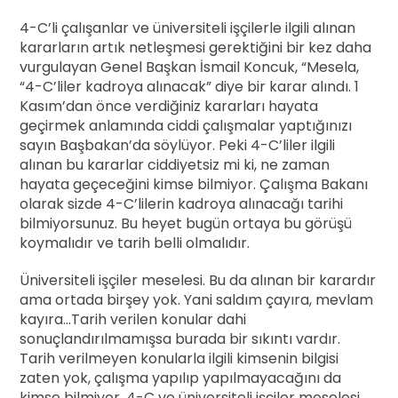
4-C’li çalışanlar ve üniversiteli işçilerle ilgili alınan
kararların artık netleşmesi gerektiğini bir kez daha
vurgulayan Genel Başkan İsmail Koncuk, “Mesela,
“4-C’liler kadroya alınacak” diye bir karar alındı. 1
Kasım’dan önce verdiğiniz kararları hayata
geçirmek anlamında ciddi çalışmalar yaptığınızı
sayın Başbakan’da söylüyor. Peki 4-C’liler ilgili
alınan bu kararlar ciddiyetsiz mi ki, ne zaman
hayata geçeceğini kimse bilmiyor. Çalışma Bakanı
olarak sizde 4-C’lilerin kadroya alınacağı tarihi
bilmiyorsunuz. Bu heyet bugün ortaya bu görüşü
koymalıdır ve tarih belli olmalıdır.
Üniversiteli işçiler meselesi. Bu da alınan bir karardır
ama ortada birşey yok. Yani saldım çayıra, mevlam
kayıra…Tarih verilen konular dahi
sonuçlandırılmamışsa burada bir sıkıntı vardır.
Tarih verilmeyen konularla ilgili kimsenin bilgisi
zaten yok, çalışma yapılıp yapılmayacağını da
kimse bilmiyor. 4-C ve üniversiteli işçiler meselesi