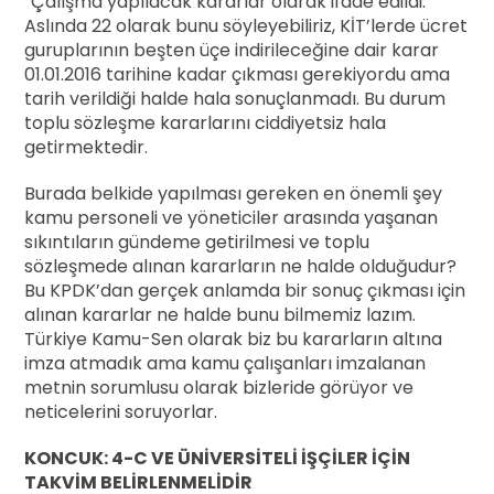
“Çalışma yapılacak kararlar olarak ifade edildi.
Aslında 22 olarak bunu söyleyebiliriz, KİT’lerde ücret
guruplarının beşten üçe indirileceğine dair karar
01.01.2016 tarihine kadar çıkması gerekiyordu ama
tarih verildiği halde hala sonuçlanmadı. Bu durum
toplu sözleşme kararlarını ciddiyetsiz hala
getirmektedir.
Burada belkide yapılması gereken en önemli şey
kamu personeli ve yöneticiler arasında yaşanan
sıkıntıların gündeme getirilmesi ve toplu
sözleşmede alınan kararların ne halde olduğudur?
Bu KPDK’dan gerçek anlamda bir sonuç çıkması için
alınan kararlar ne halde bunu bilmemiz lazım.
Türkiye Kamu-Sen olarak biz bu kararların altına
imza atmadık ama kamu çalışanları imzalanan
metnin sorumlusu olarak bizleride görüyor ve
neticelerini soruyorlar.
KONCUK: 4-C VE ÜNİVERSİTELİ İŞÇİLER İÇİN
TAKVİM BELİRLENMELİDİR