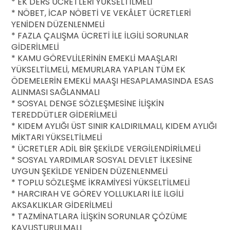
* EK DERS ÜCRETLERİ YÜKSELTİLMELİ
* NÖBET, İCAP NÖBETİ VE VEKÂLET ÜCRETLERİ
YENİDEN DÜZENLENMELİ
* FAZLA ÇALIŞMA ÜCRETİ İLE İLGİLİ SORUNLAR
GİDERİLMELİ
* KAMU GÖREVLİLERİNİN EMEKLİ MAAŞLARI
YÜKSELTİLMELİ, MEMURLARA YAPLAN TÜM EK
ÖDEMELERİN EMEKLİ MAAŞI HESAPLAMASINDA ESAS
ALINMASI SAĞLANMALI
* SOSYAL DENGE SÖZLEŞMESİNE İLİŞKİN
TEREDDÜTLER GİDERİLMELİ
* KIDEM AYLIĞI ÜST SINIR KALDIRILMALI, KIDEM AYLIĞI
MİKTARI YÜKSELTİLMELİ
* ÜCRETLER ADİL BİR ŞEKİLDE VERGİLENDİRİLMELİ
* SOSYAL YARDIMLAR SOSYAL DEVLET İLKESİNE
UYGUN ŞEKİLDE YENİDEN DÜZENLENMELİ
* TOPLU SÖZLEŞME İKRAMİYESİ YÜKSELTİLMELİ
* HARCIRAH VE GÖREV YOLLUKLARI İLE İLGİLİ
AKSAKLIKLAR GİDERİLMELİ
* TAZMİNATLARA İLİŞKİN SORUNLAR ÇÖZÜME
KAVUŞTURULMALI