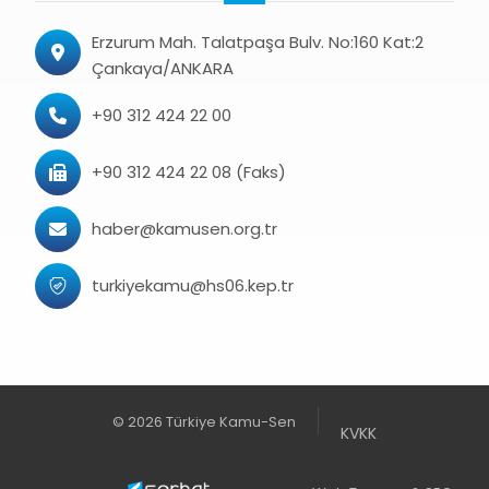
Erzurum Mah. Talatpaşa Bulv. No:160 Kat:2
Çankaya/ANKARA
+90 312 424 22 00
+90 312 424 22 08 (Faks)
haber@kamusen.org.tr
turkiyekamu@hs06.kep.tr
© 2026 Türkiye Kamu-Sen
KVKK