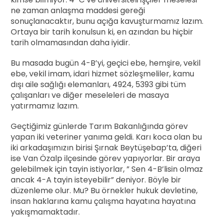
ne zaman anlaşma maddesi gereği
sonuçlanacaktır, bunu açığa kavuşturmamız lazım.
Ortaya bir tarih konulsun ki, en azından bu hiçbir
tarih olmamasından daha iyidir.
Bu masada bugün 4-B’yi, geçici ebe, hemşire, vekil
ebe, vekil imam, idari hizmet sözleşmeliler, kamu
dışı aile sağlığı elemanları, 4924, 5393 gibi tüm
çalışanları ve diğer meseleleri de masaya
yatırmamız lazım.
Geçtiğimiz günlerde Tarım Bakanlığında görev
yapan iki veteriner yanıma geldi. Karı koca olan bu
iki arkadaşımızın birisi Şırnak Beytüşebap’ta, diğeri
ise Van Özalp ilçesinde görev yapıyorlar. Bir araya
gelebilmek için tayin istiyorlar, ” Sen 4-B’lisin olmaz
ancak 4-A tayin isteyebilir” deniyor. Böyle bir
düzenleme olur. Mu? Bu örnekler hukuk devletine,
insan haklarına kamu çalışma hayatına hayatına
yakışmamaktadır.