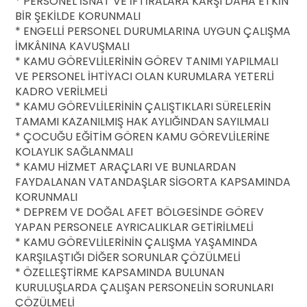
* PERSONEL İSNAT VE İFTİRALARA KARŞI DAHA ETKİN
BİR ŞEKİLDE KORUNMALI
* ENGELLİ PERSONEL DURUMLARINA UYGUN ÇALIŞMA
İMKÂNINA KAVUŞMALI
* KAMU GÖREVLİLERİNİN GÖREV TANIMI YAPILMALI
VE PERSONEL İHTİYACI OLAN KURUMLARA YETERLİ
KADRO VERİLMELİ
* KAMU GÖREVLİLERİNİN ÇALIŞTIKLARI SÜRELERİN
TAMAMI KAZANILMIŞ HAK AYLIĞINDAN SAYILMALI
* ÇOCUĞU EĞİTİM GÖREN KAMU GÖREVLİLERİNE
KOLAYLIK SAĞLANMALI
* KAMU HİZMET ARAÇLARI VE BUNLARDAN
FAYDALANAN VATANDAŞLAR SİGORTA KAPSAMINDA
KORUNMALI
* DEPREM VE DOĞAL AFET BÖLGESİNDE GÖREV
YAPAN PERSONELE AYRICALIKLAR GETİRİLMELİ
* KAMU GÖREVLİLERİNİN ÇALIŞMA YAŞAMINDA
KARŞILAŞTIĞI DİĞER SORUNLAR ÇÖZÜLMELİ
* ÖZELLEŞTİRME KAPSAMINDA BULUNAN
KURULUŞLARDA ÇALIŞAN PERSONELİN SORUNLARI
ÇÖZÜLMELİ