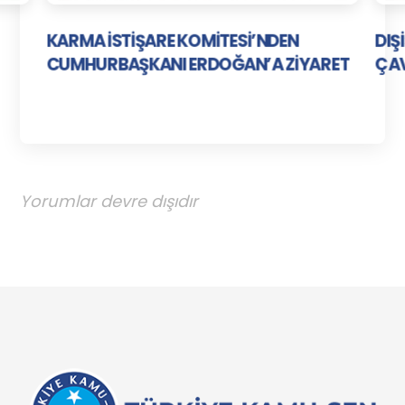
KARMA İSTİŞARE KOMİTESİ’NDEN
DIŞ
CUMHURBAŞKANI ERDOĞAN’A ZİYARET
ÇAV
Yorumlar devre dışıdır