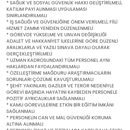
* SAĞLIK VE SOSYAL GÜVENLİK HAKKI GELİŞTİRİLMELİ,
KATILIM PAYI ALINMASI UYGULAMASI
SINIRLANDIRILMALI
* İŞ SAĞLIĞI VE GÜVENLİĞİNE ÖNEM VERİLMELİ, FİİLİ
HİZMET ZAMMI YENİDEN DÜZENLENMELİ
* GÖREVDE YÜKSELME VE UNVAN DEĞİŞİKLİĞİ
ADALET VE HAKKANİYET İLKELERİNE GÖRE DÜZENLİ
ARALIKLARLA VE YAZILI SINAVA DAYALI OLARAK
GERÇEKLEŞTİRİLMELİ
* UZMAN KADROSUNDAKİ TÜM PERSONEL AYNI
HAKLARDAN FAYDALANDIRILMALI
* ÖZELLEŞTİRME MAĞDURU ARAŞTIRMACILARIN
SORUNLARI ÇÖZÜME KAVUŞTURULMALI
* ŞEHİT YAKINLARI, GAZİLER VE TERÖR NEDENİYLE
GÖREVİ BAŞINDA HAYATINI KAYBEDEN PERSONELE
POZİTİF AYRICALIKLAR SAĞLANMALI
* KAMU GÖREVLİLERİNE ETKİN BİR EĞİTİM İMKÂNI
SAĞLANMALI
* PERSONELİN CAN VE MAL GÜVENLİĞİ KORUMA
ALTINA ALINMALI