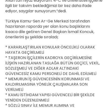
Allah’tan niyaz ediyorum. 4-C ve üniversiteli işçilerle
ilgili bir takvim beklediğimizi bir kez daha ifade
ediyor, saygılar sunuyorum.”dedi.
Türkiye Kamu-Sen Ar-Ge Merkezi tarafından
hazırlanan raporda yer alan konu başlıklarını
kısaca dile getiren Genel Başkan İsmail Koncuk,
önerilerini şu şekilde sıraladı;
* KARARLAŞTIRILAN KONULAR ÖNCELİKLİ OLARAK
HAYATA GEÇİRİLMELİ
* TAŞERON İŞÇİLERİN KADROYA GEÇİRİLMESİNE
İLİŞKİN HAZIRLANAN TASLAĞA BÜTÜN GEÇİCİ, VEKİL,
SÖZLEŞMELİ VE DİĞER ADLAR ALTINDAKİ
GÜVENCESİZ KAMU PERSONELİ DE DAHİL EDİLMELİ
* MEMURUN İŞ GÜVENCESİNİN KORUNMASI VE
KALDIRILMASINA YÖNELİK ÇALIŞMALARA SON
VERİLMELİ
* KAMU İSTİHDAM YAPISI GÜVENCELİ BİR ŞEKİLDE
YENİDEN DÜZENLENMELİ
* SÖZLÜ SINAV İLE MEMUR ALIMINA VE