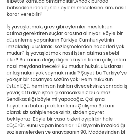
elbette kamuda olmamalıdır.Ancak burada
bahsedilen ideolojik bir eylem meselesine kim, nasıl
karar verebilir?
İş yavaşlatmak, grev gibi eylemler meslekten
atılma gerektiren suçlar arasına alınıyor. Böyle bir
düzenleme yapanların Türkiye Cumhuriyetinin
imzaladığı uluslarası sözleşmelerden haberleri yok
mudur? İş yavaşlatmak nasıl işten atılma sebebi
olur? Bu kanun değişikliğini okuyan kamu çalışanları
nasıl meydana inecek? Bu mudur hukuk, uluslarası
anlaşmaları yok saymak mıdır? Şayet bu Türkiye’ye
yakışır bir tasarıysa sözüm yok! Hem hukukun
üstünlüğü, hem insan hakları diyeceksiniz sonrada iş
yavaşlattı diye işten çıkaracaksınız bu olmaz.
Sendikacılığı böyle mi yapacağız. Çalışma
hayatının bütün problemlerini Çalışma Bakanı
olarak siz sahipleneceksiniz, sizden gayret
bekliyoruz. Böyle bir yasa bizleri ayıplı bir hale
düşürür. Bunu yapan insanlar Türkiye’nin imzaladığı
sözleşmelerden ve anayasanın 90. Maddesinden bi