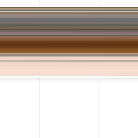
1 AYLIK
1.687,95
649,80
354,39
688,
TOPLAM