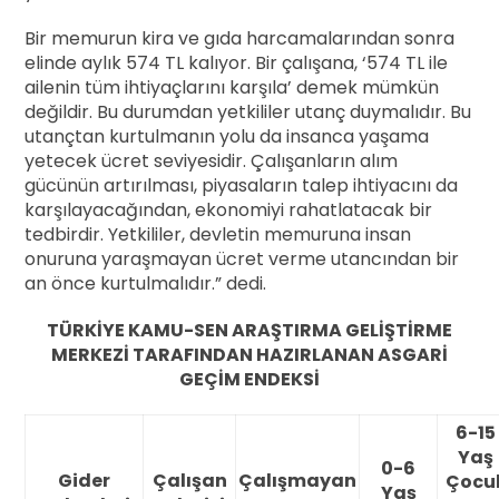
Bir memurun kira ve gıda harcamalarından sonra
elinde aylık 574 TL kalıyor. Bir çalışana, ‘574 TL ile
ailenin tüm ihtiyaçlarını karşıla’ demek mümkün
değildir. Bu durumdan yetkililer utanç duymalıdır. Bu
utançtan kurtulmanın yolu da insanca yaşama
yetecek ücret seviyesidir. Çalışanların alım
gücünün artırılması, piyasaların talep ihtiyacını da
karşılayacağından, ekonomiyi rahatlatacak bir
tedbirdir. Yetkililer, devletin memuruna insan
onuruna yaraşmayan ücret verme utancından bir
an önce kurtulmalıdır.” dedi.
TÜRKİYE KAMU-SEN ARAŞTIRMA GELİŞTİRME
MERKEZİ TARAFINDAN HAZIRLANAN ASGARİ
GEÇİM ENDEKSİ
6-15
Yaş
0-6
Gider
Çalışan
Çalışmayan
Çocu
Yaş