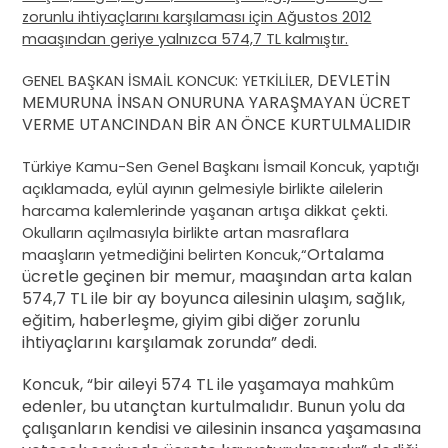
zorunlu ihtiyaçlarını karşılaması için Ağustos 2012
maaşından geriye yalnızca 574,7 TL kalmıştır.
DEVLETİN
GENEL BAŞKAN İSMAİL KONCUK: YETKİLİLER,
MEMURUNA İNSAN ONURUNA YARAŞMAYAN ÜCRET
VERME UTANCINDAN BİR AN ÖNCE KURTULMALIDIR
Türkiye Kamu-Sen Genel Başkanı İsmail Koncuk, yaptığı
açıklamada, eylül ayının gelmesiyle birlikte ailelerin
harcama kalemlerinde yaşanan artışa dikkat çekti.
Okulların açılmasıyla birlikte artan masraflara
Ortalama
maaşların yetmediğini belirten Koncuk,“
ücretle geçinen bir memur, maaşından arta kalan
574,7 TL ile bir ay boyunca ailesinin ulaşım, sağlık,
eğitim, haberleşme, giyim gibi diğer zorunlu
ihtiyaçlarını karşılamak zorunda” dedi.
Koncuk, “bir aileyi 574 TL ile yaşamaya mahkûm
edenler, bu utançtan kurtulmalıdır. Bunun yolu da
çalışanların kendisi ve ailesinin insanca yaşamasına