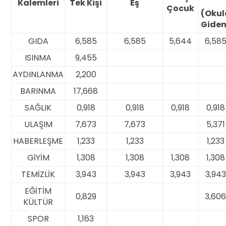
Kalemleri
Tek Kişi
Eş
Çocuk
(Okul
Giden
GIDA
6,585
6,585
5,644
6,58
ISINMA
9,455
AYDINLANMA
2,200
BARINMA
17,668
SAĞLIK
0,918
0,918
0,918
0,918
ULAŞIM
7,673
7,673
5,371
HABERLEŞME
1,233
1,233
1,233
GİYİM
1,308
1,308
1,308
1,308
TEMİZLİK
3,943
3,943
3,943
3,943
EĞİTİM
0,829
3,60
KÜLTÜR
SPOR
1,163