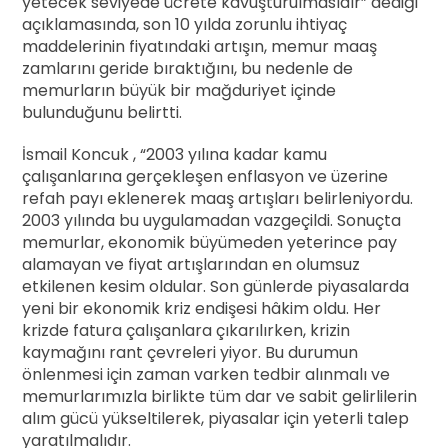
yetecek seviyede ücrete kavuşturulmasıdır” dediği
açıklamasında, son 10 yılda zorunlu ihtiyaç
maddelerinin fiyatındaki artışın, memur maaş
zamlarını geride bıraktığını, bu nedenle de
memurların büyük bir mağduriyet içinde
bulunduğunu belirtti.
İsmail Koncuk , “2003 yılına kadar kamu
çalışanlarına gerçekleşen enflasyon ve üzerine
refah payı eklenerek maaş artışları belirleniyordu.
2003 yılında bu uygulamadan vazgeçildi. Sonuçta
memurlar, ekonomik büyümeden yeterince pay
alamayan ve fiyat artışlarından en olumsuz
etkilenen kesim oldular. Son günlerde piyasalarda
yeni bir ekonomik kriz endişesi hâkim oldu. Her
krizde fatura çalışanlara çıkarılırken, krizin
kaymağını rant çevreleri yiyor. Bu durumun
önlenmesi için zaman varken tedbir alınmalı ve
memurlarımızla birlikte tüm dar ve sabit gelirlilerin
alım gücü yükseltilerek, piyasalar için yeterli talep
yaratılmalıdır.