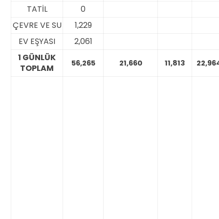
TATİL
0
ÇEVRE VE SU
1,229
EV EŞYASI
2,061
1 GÜNLÜK
56,265
21,660
11,813
22,96
TOPLAM