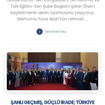
Türk Eğitim-Sen Şube Başkanı Şahin Ören’i
kaybetmenin derin üzüntüsünü yaşıyoruz.
Merhuma Yüce Allah’tan rahmet; ...
Devamını Oku
ŞANLI GEÇMİŞ, GÜÇLÜ İRADE; TÜRKİYE