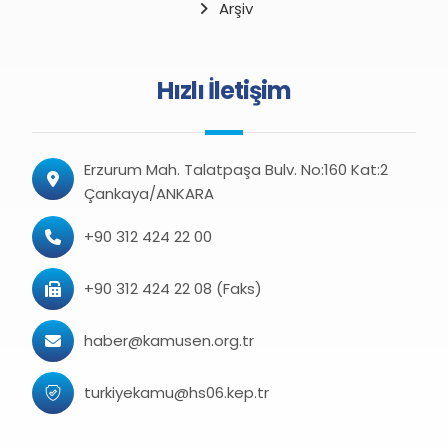
Arşiv
Hızlı İletişim
Erzurum Mah. Talatpaşa Bulv. No:160 Kat:2
Çankaya/ANKARA
+90 312 424 22 00
+90 312 424 22 08 (Faks)
haber@kamusen.org.tr
turkiyekamu@hs06.kep.tr