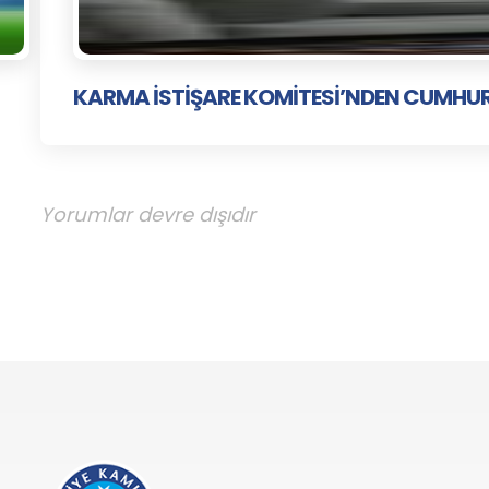
KARMA İSTİŞARE KOMİTESİ’NDEN CUMHU
Yorumlar devre dışıdır