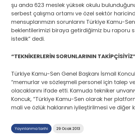
şu anda 623 meslek yüksek okulu bulunduğunu v
serbest çalışma ortamı ve özel sektör haricinde
mensuplarımızın sorunlarını Türkiye Kamu-Sen’
beklentilerimizi biraya getirdiğimiz bu rapor
istedik” dedi.
“TEKNİKERLERİN SORUNLARININ TAKİPÇİSİYİZ
Türkiye Kamu-Sen Genel Başkanı İsmail Koncuk i
“memurlar ve sözleşmeli personel için talep ve 
olacaklarını ifade etti. Kamuda tekniker unva
Koncuk, “Türkiye Kamu-Sen olarak her platform
mali ve özlük haklarının iyileştirilmesi ve diğe
Yayınlanma tarihi
29 Ocak 2013