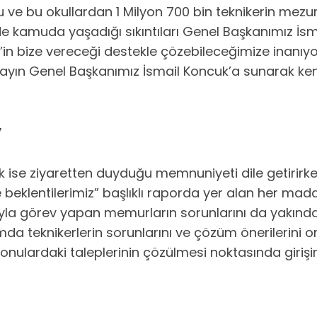
e bu okullardan 1 Milyon 700 bin teknikerin mezun
 kamuda yaşadığı sıkıntıları Genel Başkanımız İsmai
in bize vereceği destekle çözebileceğimize inanıyor
u sayın Genel Başkanımız İsmail Koncuk’a sunarak k
”
se ziyaretten duyduğu memnuniyeti dile getirirken,
beklentilerimiz” başlıklı raporda yer alan her madde
nıyla görev yapan memurların sorunlarını da yakınd
da teknikerlerin sorunlarını ve çözüm önerilerini
r konulardaki taleplerinin çözülmesi noktasında girişi