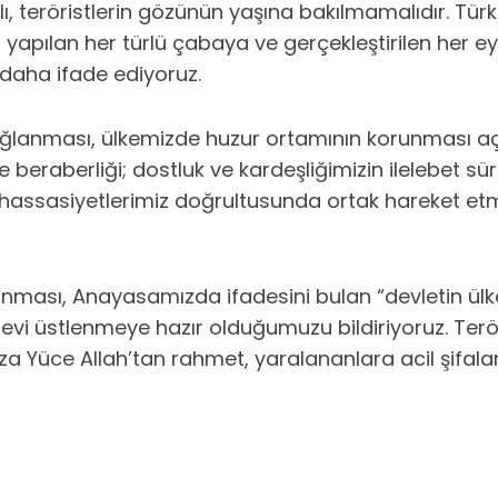
ı, teröristlerin gözünün yaşına bakılmamalıdır. T
yapılan her türlü çabaya ve gerçekleştirilen her ey
daha ifade ediyoruz.
n sağlanması, ülkemizde huzur ortamının korunması 
ve beraberliği; dostluk ve kardeşliğimizin ilelebet sü
illi hassasiyetlerimiz doğrultusunda ortak hareket e
nması, Anayasamızda ifadesini bulan “devletin ülk
revi üstlenmeye hazır olduğumuzu bildiriyoruz. Terörü
üce Allah’tan rahmet, yaralananlara acil şifalar d