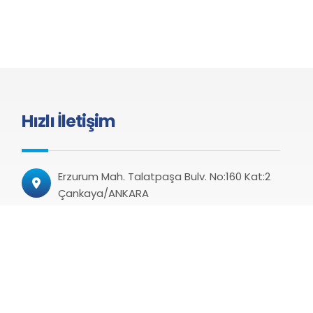
Hızlı İletişim
Erzurum Mah. Talatpaşa Bulv. No:160 Kat:2
Çankaya/ANKARA
+90 312 424 22 00
+90 312 424 22 08 (Faks)
haber@kamusen.org.tr