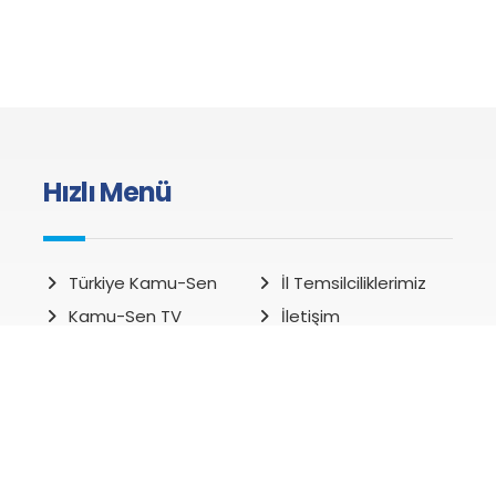
Hızlı Menü
Türkiye Kamu-Sen
İl Temsilciliklerimiz
Kamu-Sen TV
İletişim
Kamu-Sen Haber
Kazanımlarımız
Sendikalardan
Yayınlarımız
Yönetim Kurulu
Misafirhanelerimiz
Kampanyalar
Haberler
Ar-Ge Haberleri
Genel Haberler