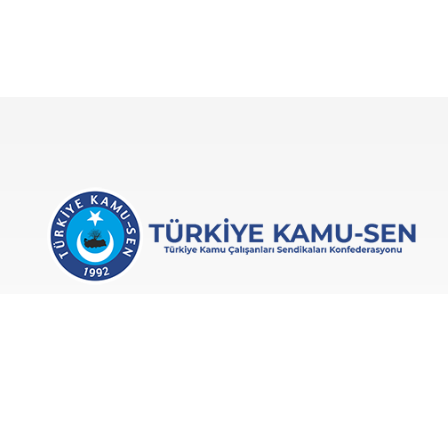
Türkiye Kamu-Sen, 1992’de kurulan ve kamu
çalışanlarının ekonomik, sosyal ve özlük
haklarını korumayı amaçlayan bir
konfederasyondur.