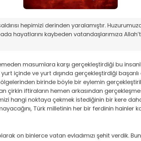
saldırısı hepimizi derinden yaralamıştır. Huzurumuz
amada hayatlarını kaybeden vatandaşlarımıza Allah’t
k demeden masumlara karşı gerçekleştirdiği bu insanlı
urt içinde ve yurt dışında gerçekleştirdiği başarı
gelerinden birinde böyle bir eylemin gerçekleştirilme
an çirkin iftiraların hemen arkasından gerçekleşmesi
emizi hangi noktaya çekmek istediğinin bir kere daha
amayacağını, Türk milletinin her bir ferdinin hainler 
i olarak on binlerce vatan evladımızı şehit verdik. 