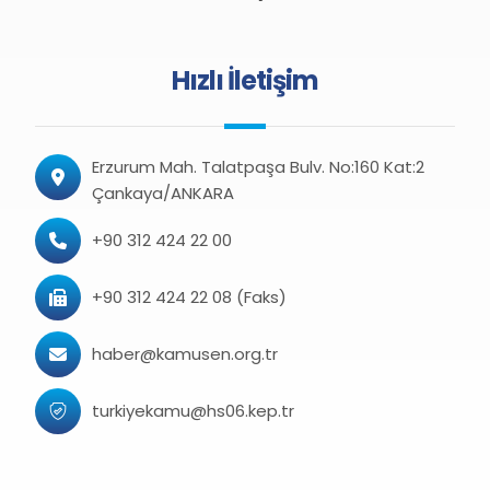
Hızlı İletişim
Erzurum Mah. Talatpaşa Bulv. No:160 Kat:2
Çankaya/ANKARA
+90 312 424 22 00
+90 312 424 22 08 (Faks)
haber@kamusen.org.tr
turkiyekamu@hs06.kep.tr