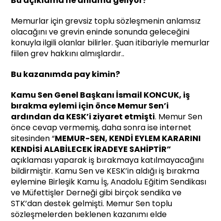
Bu açıklama ne anlama geliyor?
Memurlar için grevsiz toplu sözleşmenin anlamsız
olacağını ve grevin eninde sonunda geleceğini
konuyla ilgili olanlar bilirler. Şuan itibariyle memurlar
fiilen grev hakkını almışlardır..
Bu kazanımda pay kimin?
Kamu Sen Genel Başkanı İsmail KONCUK,
iş
bırakma eylemi için önce Memur Sen’i
ardından da KESK’i ziyaret etmişti
. Memur Sen
önce cevap vermemiş, daha sonra ise internet
sitesinden “
MEMUR-SEN, KENDİ EYLEM KARARINI
KENDİSİ ALABİLECEK İRADEYE SAHİPTİR”
açıklaması yaparak iş bırakmaya katılmayacağını
bildirmiştir. Kamu Sen ve KESK’in aldığı iş bırakma
eylemine Birleşik Kamu İş, Anadolu Eğitim Sendikası
ve Müfettişler Derneği gibi birçok sendika ve
STK’dan destek gelmişti. Memur Sen toplu
sözleşmelerden beklenen kazanımı elde