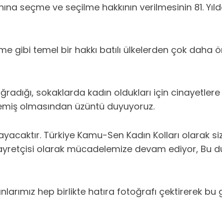
adınına seçme ve seçilme hakkının verilmesinin 81
e gibi temel bir hakkı batılı ülkelerden çok daha ön
radığı, sokaklarda kadın oldukları için cinayetlere 
memiş olmasından üzüntü duyuyoruz.
mayacaktır. Türkiye Kamu-Sen Kadın Kolları olarak si
ayretçisi olarak mücadelemize devam ediyor, Bu duy
rımız hep birlikte hatıra fotoğrafı çektirerek bu g