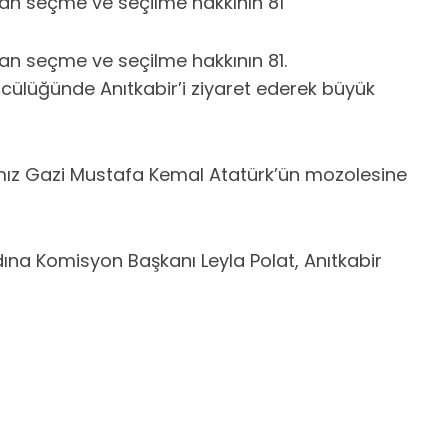
ınan seçme ve seçilme hakkının 81
nan seçme ve seçilme hakkının 81.
lüğünde Anıtkabir’i ziyaret ederek büyük
rımız Gazi Mustafa Kemal Atatürk’ün mozolesine
dına Komisyon Başkanı Leyla Polat, Anıtkabir