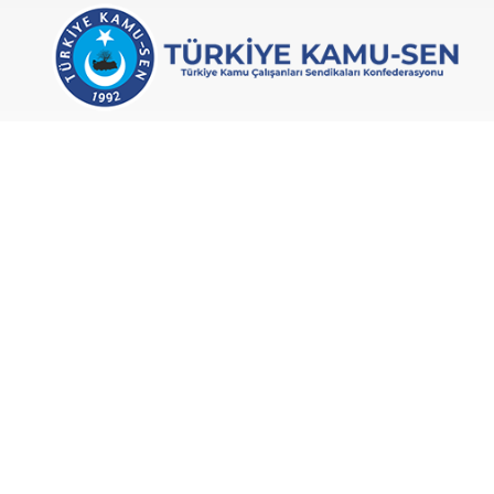
Türkiye Kamu-Sen, 1992’de kurulan ve kamu
çalışanlarının ekonomik, sosyal ve özlük
haklarını korumayı amaçlayan bir
konfederasyondur.
© 2026 Türkiye Kamu-Sen
KVKK