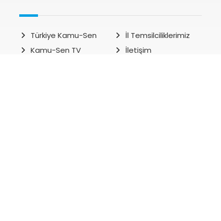
Türkiye Kamu-Sen
İl Temsilciliklerimiz
Kamu-Sen TV
İletişim
Kamu-Sen Haber
Kazanımlarımız
Sendikalardan
Yayınlarımız
Yönetim Kurulu
Misafirhanelerimiz
Kampanyalar
Haberler
Ar-Ge Haberleri
Genel Haberler
Arşiv