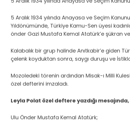
5 Aralık 1934 yılında Anayasa ve Seçim Kanunu’
5 Aralık 1934 yılında Anayasa ve Seçim Kanunu’
Yıldönümünde, Türkiye Kamu-Sen üyesi kadınl
önder Gazi Mustafa Kemal Atatürk’e şükran ve 
Kalabalık bir grup halinde Anıtkabir’e giden 
çelenk koyduktan sonra, saygı duruşu ve İstikla
Mozoledeki törenin ardından Misak-ı Milli Kule
özel defterini imzaladı.
Leyla Polat özel deftere yazdığı mesajında,
Ulu Önder Mustafa Kemal Atatürk;