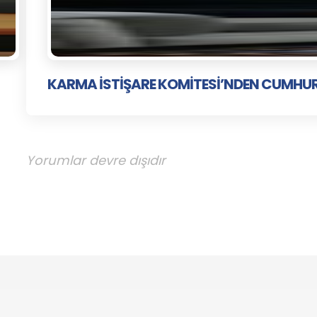
KARMA İSTİŞARE KOMİTESİ’NDEN CUMHU
Yorumlar devre dışıdır