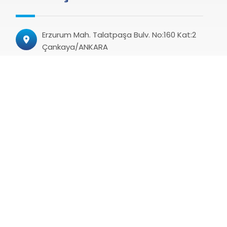
Erzurum Mah. Talatpaşa Bulv. No:160 Kat:2
Çankaya/ANKARA
+90 312 424 22 00
+90 312 424 22 08 (Faks)
haber@kamusen.org.tr
turkiyekamu@hs06.kep.tr
Web Tasarım & SEO :