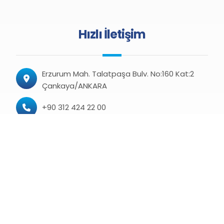
Hızlı İletişim
Erzurum Mah. Talatpaşa Bulv. No:160 Kat:2
Çankaya/ANKARA
+90 312 424 22 00
+90 312 424 22 08 (Faks)
haber@kamusen.org.tr
turkiyekamu@hs06.kep.tr