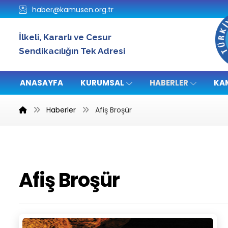
haber@kamusen.org.tr
İlkeli, Kararlı ve Cesur
Sendikacılığın Tek Adresi
ANASAYFA
KURUMSAL
HABERLER
KA
Haberler
Afiş Broşür
Afiş Broşür