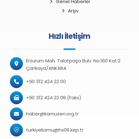
Genel Haberler
Arşiv
Hızlı İletişim
Erzurum Mah. Talatpaşa Bulv. No:160 Kat:2
Çankaya/ANKARA
+90 312 424 22 00
+90 312 424 22 08 (Faks)
haber@kamusen.org.tr
turkiyekamu@hs06.kep.tr