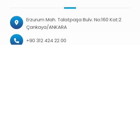
Erzurum Mah. Talatpaşa Bulv. No:160 Kat:2
Çankaya/ANKARA
+90 312 424 22 00
+90 312 424 22 08 (Faks)
haber@kamusen.org.tr
turkiyekamu@hs06.kep.tr
© 2026 Türkiye Kamu-Sen
KVKK