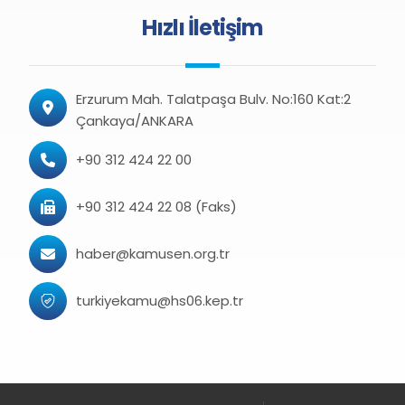
Hızlı İletişim
Erzurum Mah. Talatpaşa Bulv. No:160 Kat:2
Çankaya/ANKARA
+90 312 424 22 00
+90 312 424 22 08 (Faks)
haber@kamusen.org.tr
turkiyekamu@hs06.kep.tr