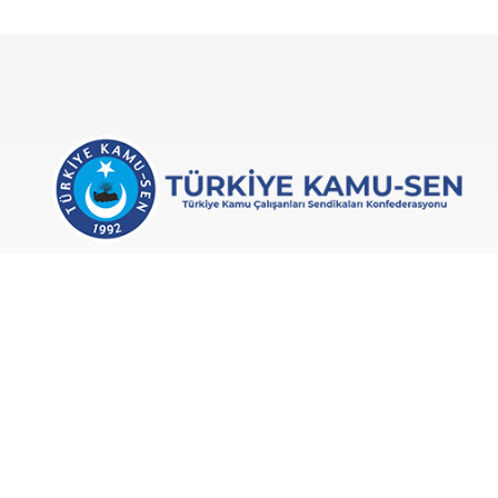
Türkiye Kamu-Sen, 1992’de kurulan ve kamu
çalışanlarının ekonomik, sosyal ve özlük
haklarını korumayı amaçlayan bir
konfederasyondur.