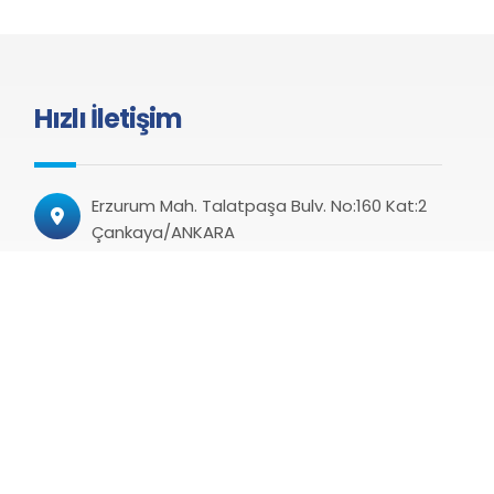
Hızlı İletişim
Erzurum Mah. Talatpaşa Bulv. No:160 Kat:2
Çankaya/ANKARA
+90 312 424 22 00
+90 312 424 22 08 (Faks)
haber@kamusen.org.tr
turkiyekamu@hs06.kep.tr