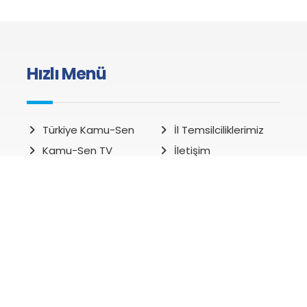
Hızlı Menü
Türkiye Kamu-Sen
İl Temsilciliklerimiz
Kamu-Sen TV
İletişim
Kamu-Sen Haber
Kazanımlarımız
Sendikalardan
Yayınlarımız
Yönetim Kurulu
Misafirhanelerimiz
Kampanyalar
Haberler
Ar-Ge Haberleri
Genel Haberler
Arşiv