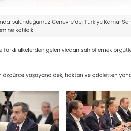
mında bulunduğumuz Cenevre’de, Türkiye Kamu-Sen 
mine katıldık.
e farklı ülkelerden gelen vicdan sahibi emek örgütler
lar özgürce yaşayana dek, haktan ve adaletten ya