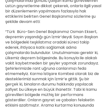
çalışmalarında gönüllü çalışan kamu görevlilerinin
üstün gayretlerine dikkat çekerek, onlarla ilgili yasal
bir düzenlemenin yapılmasını fazlasıyla hak
ettiklerini belirten Genel Başkanımız sözlerine şu
şekilde devam etti:
“Türk Büro-Sen Genel Başkanımız Osman Eksert,
depremin yaşandığı gün İzmir’deydi. Sayın Başkan
ve bölgedeki teşkilatımız oradaki süreci takip
ederek, ihtiyaca katkı sağlamak adına
çalışmalarda bulundular. Unutulmaması gerekir ki,
ülkemiz deprem bölgesinde. Bu konuyla ile alakalı
vakit kaybetmeden bir şeyler yapmak zorundayız.
Şehirlerimizde rant uğruna canlarımızı feda
etmemeliyiz. Karma İstişare Komitesi olarak biz de
desteklerimizi sunmak için İzmir’e gittik. Şu bir
gerçek ki, binaların durumu hakkında yapılacak
zafiyet bu ülkeye en büyük ihanettir. Tabi ki kamu
görevlileri bölgede müthiş bir performans
gösterdiler. Onların gayret ve çabaları felaketin
etkisini azaltmıştır. Arama kurtarma konusunda