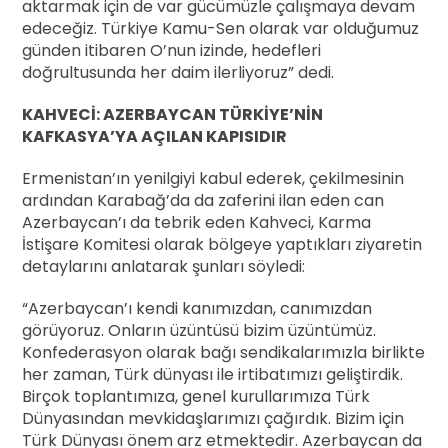
aktarmak için de var gücümüzle çalışmaya devam
edeceğiz. Türkiye Kamu-Sen olarak var olduğumuz
günden itibaren O’nun izinde, hedefleri
doğrultusunda her daim ilerliyoruz” dedi.
KAHVECİ: AZERBAYCAN TÜRKİYE’NİN
KAFKASYA’YA AÇILAN KAPISIDIR
Ermenistan’ın yenilgiyi kabul ederek, çekilmesinin
ardından Karabağ’da da zaferini ilan eden can
Azerbaycan’ı da tebrik eden Kahveci, Karma
İstişare Komitesi olarak bölgeye yaptıkları ziyaretin
detaylarını anlatarak şunları söyledi:
“Azerbaycan’ı kendi kanımızdan, canımızdan
görüyoruz. Onların üzüntüsü bizim üzüntümüz.
Konfederasyon olarak bağı sendikalarımızla birlikte
her zaman, Türk dünyası ile irtibatımızı geliştirdik.
Birçok toplantımıza, genel kurullarımıza Türk
Dünyasından mevkidaşlarımızı çağırdık. Bizim için
Türk Dünyası önem arz etmektedir. Azerbaycan da