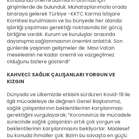
konusunda önemli adımların atılması için
girişimlerde de bulunduk. Muhataplarımızla orada
biraraya gelerek Türkiye -KKTC Karma İstişare
Komitesi kurulmasını ve bu bünyede her alanda
işbirliği yapılması gerektiği noktasında bir görüş
birliğine vardık. Kurum ve kuruluşlar arasında
dayanışma sağlanmasının önemini anlattık. Son
günlerde yaşanan gelişmeler de Mavi Vatan
meselesinin ne kadar önemli ve vazgeçilmez
olduğunu bizlere gösterdi”
KAHVECİ: SAĞLIK ÇALIŞANLARI YORGUN VE
KIZGIN
Dünyada ve ülkemizde etkisini sürdüren Kovid-19 ile
ilgili mücadeleye de değinen Genel Başkanımız,
sağlık çalışanlarının beklentilerinin karşılanması
gerektiğini vurgulayarak; “Koronavirüs ile mücadele
sürecinde sağlık çalışanları artık çok yorgun ve
beklentilerinin karşılanmasını bekliyorlar. Maalesef
bu konuda ihmaller çok. Bizim bu savaşta en güçlü