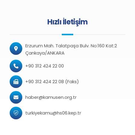
Hızlı İletişim
Erzurum Mah. Talatpaşa Bulv. No:160 Kat:2
Çankaya/ANKARA
+90 312 424 22 00
+90 312 424 22 08 (Faks)
haber@kamusen.org.tr
turkiyekamu@hs06.kep.tr