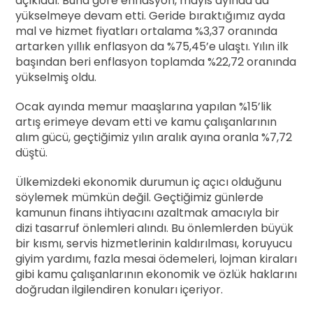
açıkladı. Buna göre enflasyon, mayıs ayında da
yükselmeye devam etti. Geride bıraktığımız ayda
mal ve hizmet fiyatları ortalama %3,37 oranında
artarken yıllık enflasyon da %75,45’e ulaştı. Yılın ilk
başından beri enflasyon toplamda %22,72 oranında
yükselmiş oldu.
Ocak ayında memur maaşlarına yapılan %15’lik
artış erimeye devam etti ve kamu çalışanlarının
alım gücü, geçtiğimiz yılın aralık ayına oranla %7,72
düştü.
Ülkemizdeki ekonomik durumun iç açıcı olduğunu
söylemek mümkün değil. Geçtiğimiz günlerde
kamunun finans ihtiyacını azaltmak amacıyla bir
dizi tasarruf önlemleri alındı. Bu önlemlerden büyük
bir kısmı, servis hizmetlerinin kaldırılması, koruyucu
giyim yardımı, fazla mesai ödemeleri, lojman kiraları
gibi kamu çalışanlarının ekonomik ve özlük haklarını
doğrudan ilgilendiren konuları içeriyor.