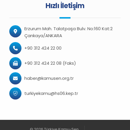
Hızlı İletişim
Erzurum Mah. Talatpaşa Bulv. No:160 Kat:2
Çankaya/ANKARA
+90 312 424 22 00
+90 312 424 22 08 (Faks)
haber@kamusen.org.tr
turkiyekamu@hs06.kep.tr
© 2026 Türkiye Kamu-Sen