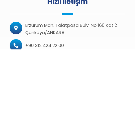
Hızlı İletişim
Erzurum Mah. Talatpaşa Bulv. No:160 Kat:2
Çankaya/ANKARA
+90 312 424 22 00
+90 312 424 22 08 (Faks)
haber@kamusen.org.tr
turkiyekamu@hs06.kep.tr
© 2026 Türkiye Kamu-Sen
KVKK