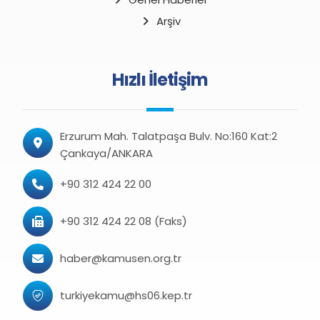
Arşiv
Hızlı İletişim
Erzurum Mah. Talatpaşa Bulv. No:160 Kat:2
Çankaya/ANKARA
+90 312 424 22 00
+90 312 424 22 08 (Faks)
haber@kamusen.org.tr
turkiyekamu@hs06.kep.tr