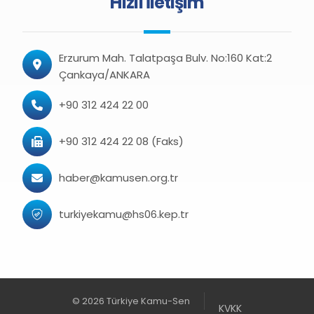
Hızlı İletişim
Erzurum Mah. Talatpaşa Bulv. No:160 Kat:2
Çankaya/ANKARA
+90 312 424 22 00
+90 312 424 22 08 (Faks)
haber@kamusen.org.tr
turkiyekamu@hs06.kep.tr
© 2026 Türkiye Kamu-Sen
KVKK